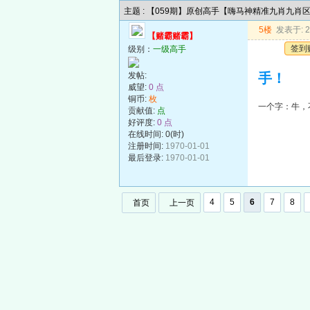
主题 : 【059期】原创高手【嗨马神精准九肖九肖
5楼
发表于: 20
【赌霸赌霸】
签到
级别：
一级高手
发帖:
手！
威望:
0 点
铜币:
枚
一个字：牛，
贡献值:
点
好评度:
0 点
在线时间: 0(时)
注册时间:
1970-01-01
最后登录:
1970-01-01
4
5
6
7
8
首页
上一页