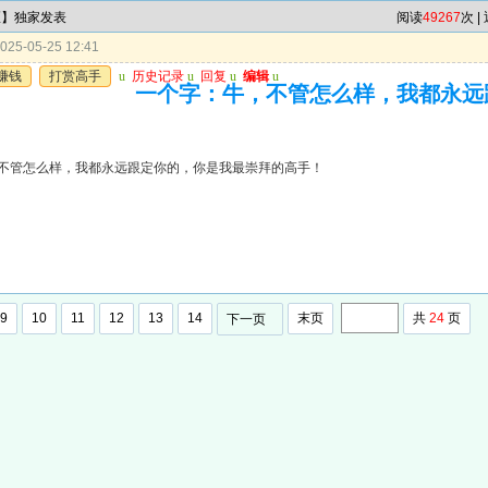
区】独家发表
阅读
49267
次 |
25-05-25 12:41
赚钱
打赏高手
u
历史记录
u
回复
u
编辑
u
一个字：牛，不管怎么样，我都永远
不管怎么样，我都永远跟定你的，你是我最崇拜的高手！
9
10
11
12
13
14
末页
共
24
页
下一页