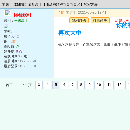
主题 : 【059期】原创高手【嗨马神精准九肖九肖区】独家发表
4楼
发表于: 2025-05-25 12:41
【神机妙算】
签到赚钱
打赏高手
u
历史记录
级别：
一级高手
你的
发帖:
再次大中
威望:
0 点
铜币:
枚
你的料确实好，你真够厉害，佩服！佩服！顶
贡献值:
点
好评度:
0 点
在线时间: 0(时)
注册时间:
1970-01-01
最后登录:
1970-01-01
3
4
5
6
7
8
9
10
11
12
1
首页
上一页