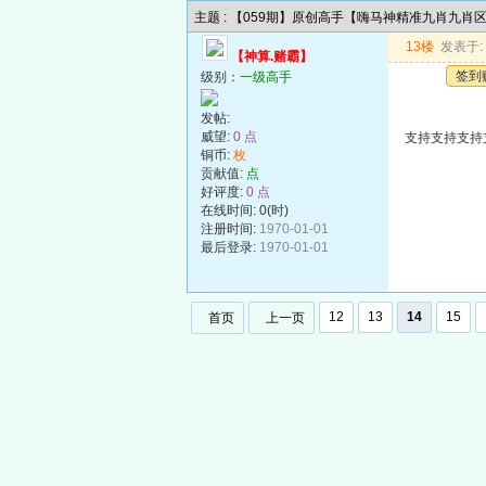
主题 : 【059期】原创高手【嗨马神精准九肖九肖
13楼
发表于: 2
【神算.赌霸】
签到
级别：
一级高手
发帖:
威望:
0 点
支持支持支持
铜币:
枚
贡献值:
点
好评度:
0 点
在线时间: 0(时)
注册时间:
1970-01-01
最后登录:
1970-01-01
12
13
14
15
首页
上一页