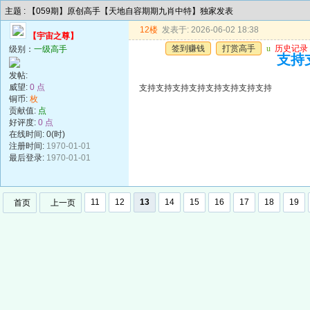
主题 : 【059期】原创高手【天地自容期期九肖中特】独家发表
12楼
发表于: 2026-06-02 18:38
【宇宙之尊】
签到赚钱
打赏高手
u
历史记录
级别：
一级高手
支持
发帖:
威望:
0 点
支持支持支持支持支持支持支持支持
铜币:
枚
贡献值:
点
好评度:
0 点
在线时间: 0(时)
注册时间:
1970-01-01
最后登录:
1970-01-01
11
12
13
14
15
16
17
18
19
首页
上一页