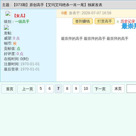
主题 : 【073期】原创高手【艾玛艾玛绝杀一肖一尾】独家发表
6楼
发表于: 2026-07-07 16:56
【女儿】
签到赚钱
打赏高手
u
历史记录
级别：
一级高手
最崇
发帖:
威望:
0 点
最崇拜的高手 最崇拜的高手 最崇拜的高手
铜币:
枚
贡献值:
点
好评度:
0 点
在线时间: 0(时)
注册时间:
1970-01-01
最后登录:
1970-01-01
5
6
7
8
9
10
末页
首页
上一页
下一页