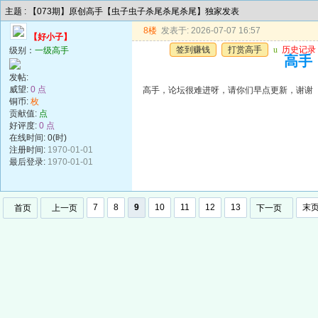
主题 : 【073期】原创高手【虫子虫子杀尾杀尾杀尾】独家发表
8楼
发表于: 2026-07-07 16:57
【好小子】
签到赚钱
打赏高手
u
历史记录
级别：
一级高手
高手
发帖:
威望:
0 点
高手，论坛很难进呀，请你们早点更新，谢谢
铜币:
枚
贡献值:
点
好评度:
0 点
在线时间: 0(时)
注册时间:
1970-01-01
最后登录:
1970-01-01
7
8
9
10
11
12
13
末
首页
上一页
下一页