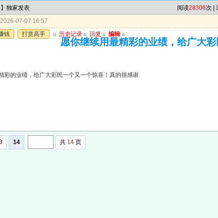
尾】独家发表
阅读
28306
次 |
026-07-07 16:57
赚钱
打赏高手
u
历史记录
u
回复
u
编辑
u
愿你继续用最精彩的业绩，给广大彩
精彩的业绩，给广大彩民一个又一个惊喜！真的很感谢
3
14
共
14
页