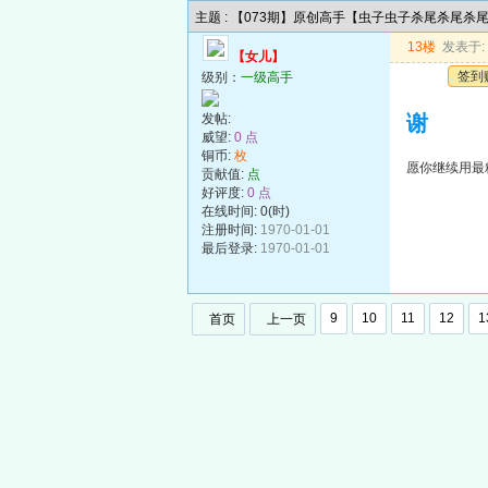
主题 : 【073期】原创高手【虫子虫子杀尾杀尾杀
13楼
发表于: 2
【女儿】
签到
级别：
一级高手
发帖:
谢
威望:
0 点
铜币:
枚
愿你继续用最
贡献值:
点
好评度:
0 点
在线时间: 0(时)
注册时间:
1970-01-01
最后登录:
1970-01-01
9
10
11
12
1
首页
上一页