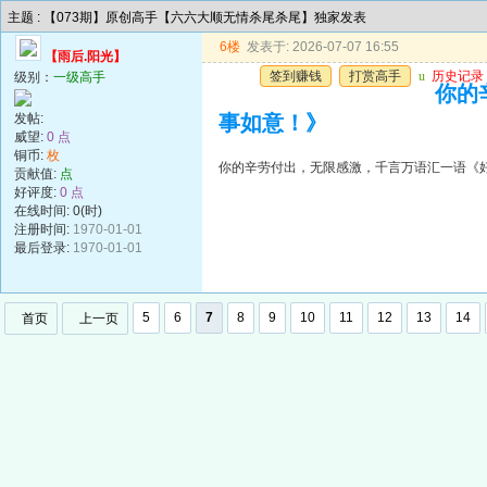
主题 : 【073期】原创高手【六六大顺无情杀尾杀尾】独家发表
6楼
发表于: 2026-07-07 16:55
【雨后.阳光】
签到赚钱
打赏高手
u
历史记录
级别：
一级高手
你的
发帖:
事如意！》
威望:
0 点
铜币:
枚
你的辛劳付出，无限感激，千言万语汇一语《
贡献值:
点
好评度:
0 点
在线时间: 0(时)
注册时间:
1970-01-01
最后登录:
1970-01-01
5
6
7
8
9
10
11
12
13
14
首页
上一页