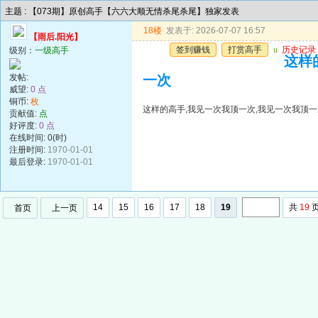
主题 : 【073期】原创高手【六六大顺无情杀尾杀尾】独家发表
18楼
发表于: 2026-07-07 16:57
【雨后.阳光】
签到赚钱
打赏高手
u
历史记录
级别：
一级高手
这样
发帖:
一次
威望:
0 点
铜币:
枚
这样的高手,我见一次我顶一次,我见一次我顶一
贡献值:
点
好评度:
0 点
在线时间: 0(时)
注册时间:
1970-01-01
最后登录:
1970-01-01
14
15
16
17
18
19
共
19
首页
上一页