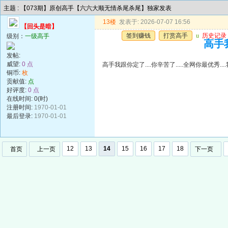
主题 : 【073期】原创高手【六六大顺无情杀尾杀尾】独家发表
13楼
发表于: 2026-07-07 16:56
【回头是暗】
签到赚钱
打赏高手
u
历史记录
级别：
一级高手
高手我
发帖:
威望:
0 点
高手我跟你定了....你辛苦了.....全网你最优秀..
铜币:
枚
贡献值:
点
好评度:
0 点
在线时间: 0(时)
注册时间:
1970-01-01
最后登录:
1970-01-01
12
13
14
15
16
17
18
首页
上一页
下一页