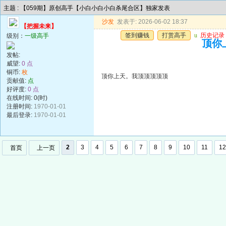
主题 : 【059期】原创高手【小白小白小白杀尾合区】独家发表
沙发
发表于: 2026-06-02 18:37
【把握未来】
签到赚钱
打赏高手
u
历史记录
级别：
一级高手
顶你
发帖:
威望:
0 点
铜币:
枚
顶你上天。我顶顶顶顶顶
贡献值:
点
好评度:
0 点
在线时间: 0(时)
注册时间:
1970-01-01
最后登录:
1970-01-01
2
3
4
5
6
7
8
9
10
11
12
首页
上一页