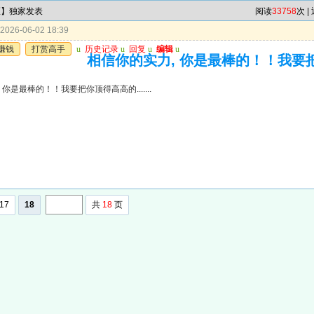
区】独家发表
阅读
33758
次 |
026-06-02 18:39
赚钱
打赏高手
u
历史记录
u
回复
u
编辑
u
相信你的实力, 你是最棒的！！我要把你顶
 你是最棒的！！我要把你顶得高高的.......
17
18
共
18
页