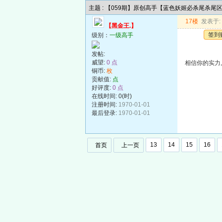
主题 : 【059期】原创高手【蓝色妖姬必杀尾杀尾
17楼
发表于: 2
【黑金王.】
签到
级别：
一级高手
发帖:
威望:
0 点
相信你的实力,
铜币:
枚
贡献值:
点
好评度:
0 点
在线时间: 0(时)
注册时间:
1970-01-01
最后登录:
1970-01-01
13
14
15
16
首页
上一页