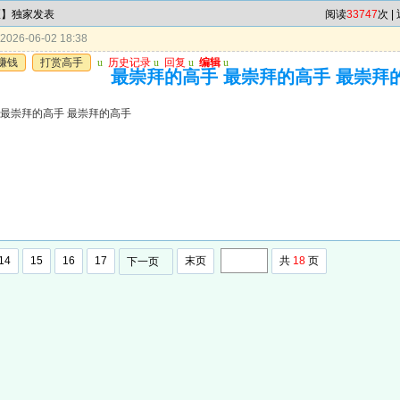
区】独家发表
阅读
33747
次 |
026-06-02 18:38
赚钱
打赏高手
u
历史记录
u
回复
u
编辑
u
最崇拜的高手 最崇拜的高手 最崇拜
 最崇拜的高手 最崇拜的高手
14
15
16
17
末页
共
18
页
下一页