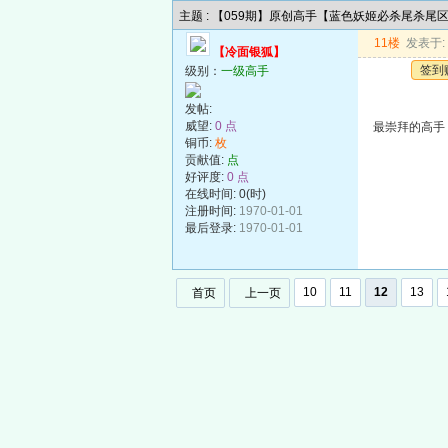
主题 : 【059期】原创高手【蓝色妖姬必杀尾杀尾
11楼
发表于: 2
【冷面银狐】
签到
级别：
一级高手
发帖:
威望:
0 点
最崇拜的高手
铜币:
枚
贡献值:
点
好评度:
0 点
在线时间: 0(时)
注册时间:
1970-01-01
最后登录:
1970-01-01
10
11
12
13
首页
上一页