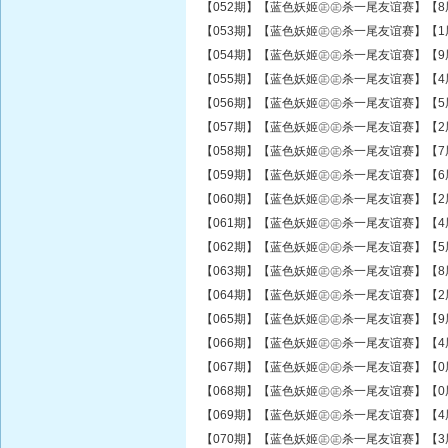
【052期】【蓝色妖姬㊣㊣杀一尾友谊赛】【8尾
【053期】【蓝色妖姬㊣㊣杀一尾友谊赛】【1尾
【054期】【蓝色妖姬㊣㊣杀一尾友谊赛】【9尾
【055期】【蓝色妖姬㊣㊣杀一尾友谊赛】【4尾
【056期】【蓝色妖姬㊣㊣杀一尾友谊赛】【5尾
【057期】【蓝色妖姬㊣㊣杀一尾友谊赛】【2尾
【058期】【蓝色妖姬㊣㊣杀一尾友谊赛】【7尾
【059期】【蓝色妖姬㊣㊣杀一尾友谊赛】【6尾
【060期】【蓝色妖姬㊣㊣杀一尾友谊赛】【2尾
【061期】【蓝色妖姬㊣㊣杀一尾友谊赛】【4尾
【062期】【蓝色妖姬㊣㊣杀一尾友谊赛】【5尾
【063期】【蓝色妖姬㊣㊣杀一尾友谊赛】【8尾
【064期】【蓝色妖姬㊣㊣杀一尾友谊赛】【2尾
【065期】【蓝色妖姬㊣㊣杀一尾友谊赛】【9尾
【066期】【蓝色妖姬㊣㊣杀一尾友谊赛】【4尾
【067期】【蓝色妖姬㊣㊣杀一尾友谊赛】【0尾
【068期】【蓝色妖姬㊣㊣杀一尾友谊赛】【0尾
【069期】【蓝色妖姬㊣㊣杀一尾友谊赛】【4尾
【070期】【蓝色妖姬㊣㊣杀一尾友谊赛】【3尾