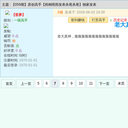
主题 : 【059期】原创高手【梧桐雨雨发表杀尾杀尾】独家发表
6楼
发表于: 2026-06-02 18:38
【世界】
签到赚钱
打赏高手
u
历史记录
级别：
一级高手
老大
发帖:
威望:
0 点
老大真神，服服服服服服服服服服服服服
铜币:
枚
贡献值:
点
好评度:
0 点
在线时间: 0(时)
注册时间:
1970-01-01
最后登录:
1970-01-01
5
6
7
8
9
10
11
末页
首页
上一页
下一页