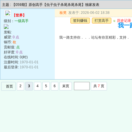
主题 : 【059期】原创高手【虫子虫子杀尾杀尾杀尾】独家发表
板凳
发表于: 2026-06-02 18:38
【世界】
签到赚钱
打赏高手
u
历史记录
级别：
一级高手
我一
发帖:
威望:
0 点
我一路支持你．．．论坛有你至精彩，支持．
铜币:
枚
贡献值:
点
好评度:
0 点
在线时间: 0(时)
注册时间:
1970-01-01
最后登录:
1970-01-01
2
3
4
5
6
末页
共
7
页
首页