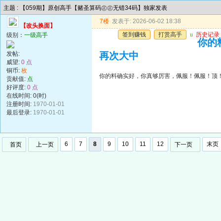
主题 : 【059期】原创高手【赌圣算码㊣㊣无错34码】独家发表
7楼
发表于: 2026-06-02 18:38
【改头换面】
签到赚钱
打赏高手
u
历史记录
级别：
一级高手
你的
发帖:
再次大中
威望:
0 点
铜币:
枚
你的料确实好，你真够厉害，佩服！佩服！顶
贡献值:
点
好评度:
0 点
在线时间: 0(时)
注册时间:
1970-01-01
最后登录:
1970-01-01
6
7
8
9
10
11
12
末页
首页
上一页
下一页