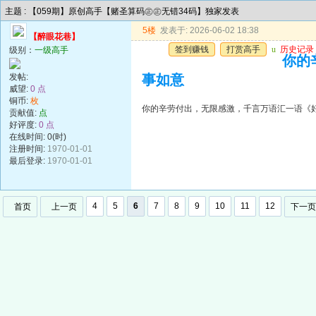
主题 : 【059期】原创高手【赌圣算码㊣㊣无错34码】独家发表
5楼
发表于: 2026-06-02 18:38
【醉眼花巷】
签到赚钱
打赏高手
u
历史记录
级别：
一级高手
你的
发帖:
事如意
威望:
0 点
铜币:
枚
你的辛劳付出，无限感激，千言万语汇一语《
贡献值:
点
好评度:
0 点
在线时间: 0(时)
注册时间:
1970-01-01
最后登录:
1970-01-01
4
5
6
7
8
9
10
11
12
首页
上一页
下一页