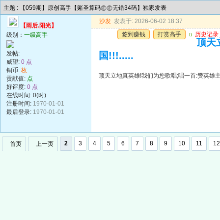
主题 : 【059期】原创高手【赌圣算码㊣㊣无错34码】独家发表
沙发
发表于: 2026-06-02 18:37
【雨后.阳光】
签到赚钱
打赏高手
u
历史记录
级别：
一级高手
顶天
发帖:
国!!!.....
威望:
0 点
铜币:
枚
顶天立地真英雄!我们为您歌唱;唱一首:赞英雄主义歌遍
贡献值:
点
好评度:
0 点
在线时间: 0(时)
注册时间:
1970-01-01
最后登录:
1970-01-01
2
3
4
5
6
7
8
9
10
11
12
首页
上一页