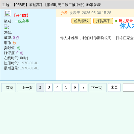
主题 : 【058期】原创高手【消遣时光二波二波中特】独家发表
沙发
发表于: 2026-05-30 15:28
【开门红】
签到赚钱
打赏高手
u
历史记录
级别：
一级高手
你人
发帖:
威望:
0 点
你人才难得 ，我们对你期盼很高 ，打垮庄家
铜币:
枚
贡献值:
点
好评度:
0 点
在线时间: 0(时)
注册时间:
1970-01-01
最后登录:
1970-01-01
2
3
4
5
6
7
末页
首页
上一页
下一页