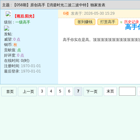
主题 : 【058期】原创高手【消遣时光二波二波中特】独家发表
6楼
发表于: 2026-05-30 15:29
【雨后.阳光】
签到赚钱
打赏高手
u
历史记录
级别：
一级高手
高手
发帖:
威望:
0 点
高手你实在是高。顶顶顶顶顶顶顶顶顶顶顶顶
铜币:
枚
贡献值:
点
好评度:
0 点
在线时间: 0(时)
注册时间:
1970-01-01
最后登录:
1970-01-01
3
4
5
6
7
末页
首页
上一页
下一页