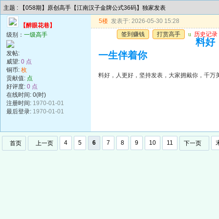
主题 : 【058期】原创高手【江南汉子金牌公式36码】独家发表
5楼
发表于: 2026-05-30 15:28
【醉眼花巷】
签到赚钱
打赏高手
u
历史记录
级别：
一级高手
料好
发帖:
一生伴着你
威望:
0 点
铜币:
枚
料好，人更好，坚持发表，大家拥戴你，千万
贡献值:
点
好评度:
0 点
在线时间: 0(时)
注册时间:
1970-01-01
最后登录:
1970-01-01
4
5
6
7
8
9
10
11
首页
上一页
下一页