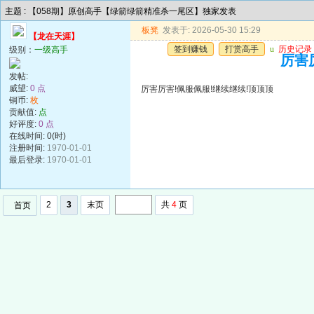
主题 : 【058期】原创高手【绿箭绿箭精准杀一尾区】独家发表
板凳
发表于: 2026-05-30 15:29
【龙在天涯】
签到赚钱
打赏高手
u
历史记录
级别：
一级高手
厉害
发帖:
威望:
0 点
厉害厉害!佩服佩服!继续继续!顶顶顶
铜币:
枚
贡献值:
点
好评度:
0 点
在线时间: 0(时)
注册时间:
1970-01-01
最后登录:
1970-01-01
2
3
末页
共
4
页
首页