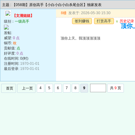
主题 : 【058期】原创高手【小白小白小白杀尾合区】独家发表
8楼
发表于: 2026-05-30 15:30
【文清姐姐】
签到赚钱
打赏高手
u
历史记录
级别：
一级高手
顶你
发帖:
威望:
0 点
顶你上天。我顶顶顶顶顶
铜币:
枚
贡献值:
点
好评度:
0 点
在线时间: 0(时)
注册时间:
1970-01-01
最后登录:
1970-01-01
4
5
6
7
8
9
共
9
页
首页
上一页