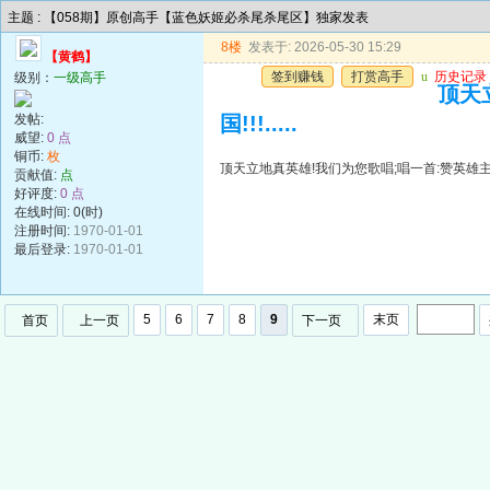
主题 : 【058期】原创高手【蓝色妖姬必杀尾杀尾区】独家发表
8楼
发表于: 2026-05-30 15:29
【黄鹤】
签到赚钱
打赏高手
u
历史记录
级别：
一级高手
顶天
发帖:
国!!!.....
威望:
0 点
铜币:
枚
顶天立地真英雄!我们为您歌唱;唱一首:赞英雄主义歌遍
贡献值:
点
好评度:
0 点
在线时间: 0(时)
注册时间:
1970-01-01
最后登录:
1970-01-01
5
6
7
8
9
末页
首页
上一页
下一页