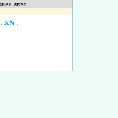
返回列表
|
关闭本页
，支持．