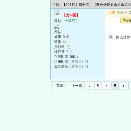
主题 : 【058期】原创高手【蓝色妖姬必杀尾杀尾
7楼
发表于: 20
【龙中国】
签到
级别：
一级高手
发帖:
威望:
0 点
我一路支持你
铜币:
枚
贡献值:
点
好评度:
0 点
在线时间: 0(时)
注册时间:
1970-01-01
最后登录:
1970-01-01
5
6
7
8
9
首页
上一页