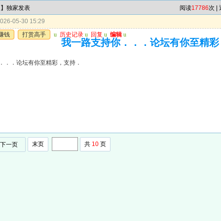
区】独家发表
阅读
17786
次 |
26-05-30 15:29
赚钱
打赏高手
u
历史记录
u
回复
u
编辑
u
我一路支持你．．．论坛有你至精彩
．．．论坛有你至精彩，支持．
末页
共
10
页
下一页