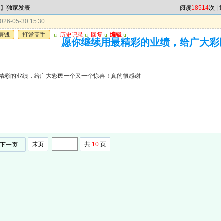
尾】独家发表
阅读
18514
次 |
26-05-30 15:30
赚钱
打赏高手
u
历史记录
u
回复
u
编辑
u
愿你继续用最精彩的业绩，给广大彩
精彩的业绩，给广大彩民一个又一个惊喜！真的很感谢
末页
共
10
页
下一页