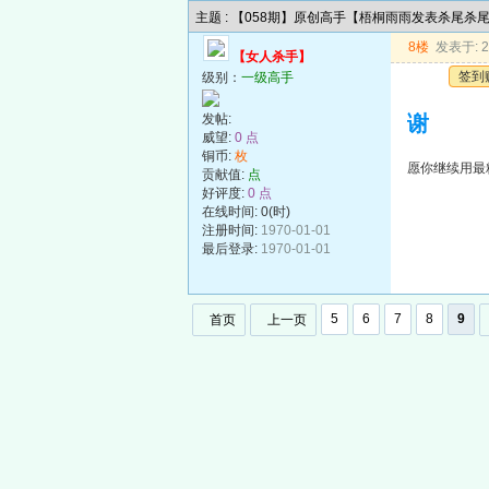
主题 : 【058期】原创高手【梧桐雨雨发表杀尾杀
8楼
发表于: 20
【女人杀手】
签到
级别：
一级高手
发帖:
谢
威望:
0 点
铜币:
枚
愿你继续用最
贡献值:
点
好评度:
0 点
在线时间: 0(时)
注册时间:
1970-01-01
最后登录:
1970-01-01
5
6
7
8
9
首页
上一页