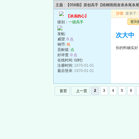
主题 : 【058期】原创高手【梧桐雨雨发表杀尾杀
沙发
发表于: 2
【冰冻的心】
签到
级别：
一级高手
发帖:
次大中
威望:
0 点
铜币:
枚
你的料确实好
贡献值:
点
好评度:
0 点
在线时间: 0(时)
注册时间:
1970-01-01
最后登录:
1970-01-01
2
3
4
5
6
首页
上一页