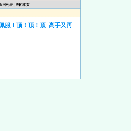
返回列表
|
关闭本页
佩服！顶！顶！顶_高手又再