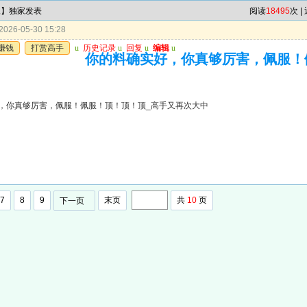
尾】独家发表
阅读
18495
次 |
026-05-30 15:28
赚钱
打赏高手
u
历史记录
u
回复
u
编辑
u
你的料确实好，你真够厉害，佩服！
，你真够厉害，佩服！佩服！顶！顶！顶_高手又再次大中
7
8
9
末页
共
10
页
下一页