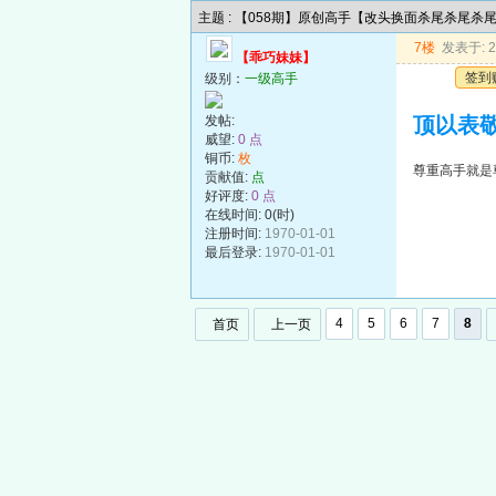
主题 : 【058期】原创高手【改头换面杀尾杀尾杀
7楼
发表于: 20
【乖巧妹妹】
签到
级别：
一级高手
发帖:
顶以表敬
威望:
0 点
铜币:
枚
尊重高手就是
贡献值:
点
好评度:
0 点
在线时间: 0(时)
注册时间:
1970-01-01
最后登录:
1970-01-01
4
5
6
7
8
首页
上一页