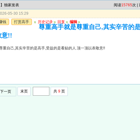
尾】独家发表
阅读
15765
次 |
26-05-30 15:29
赚钱
打赏高手
u
历史记录
u
回复
u
编辑
u
尊重高手就是尊重自己,其实辛苦的是
意!!
尊重自己,其实辛苦的是高手,受益的是看贴的人.顶一顶以表敬意!!
末页
共
9
页
下一页