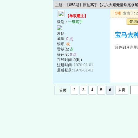
主题 : 【058期】原创高手【六六大顺无情杀尾杀
5楼
发表于: 20
【单双霸主】
签到
级别：
一级高手
发帖:
宝马去
威望:
0 点
铜币:
枚
顶你到月亮星
贡献值:
点
好评度:
0 点
在线时间: 0(时)
注册时间:
1970-01-01
最后登录:
1970-01-01
2
3
4
5
6
末页
首页