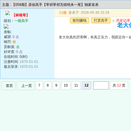
主题 : 【058期】原创高手【莘祁莘祁无错绝杀一尾】独家发表
11楼
发表于: 2026-05-30 15:29
【林根哥】
签到赚钱
打赏高手
u
历史记录
级别：
一级高手
老大
发帖:
威望:
0 点
老大你真的厉害啊，有真正实力，我跟定你一
铜币:
枚
贡献值:
点
好评度:
0 点
在线时间: 0(时)
注册时间:
1970-01-01
最后登录:
1970-01-01
7
8
9
10
11
12
共
12
页
首页
上一页