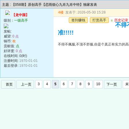
主题 : 【058期】原创高手【恋雨烦心九肖九肖中特】独家发表
4楼
发表于: 2026-05-30 15:28
【龙中国】
签到赚钱
打赏高手
u
历史记录
级别：
一级高手
不得
发帖:
准!!!!!
威望:
0 点
铜币:
枚
不得不佩服,不顶不舒服,你是个真正有实力的高手,
贡献值:
点
好评度:
0 点
在线时间: 0(时)
注册时间:
1970-01-01
最后登录:
1970-01-01
3
4
5
6
7
8
9
10
末
首页
上一页
下一页