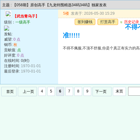
主题 : 【058期】原创高手【九龙特围精选34码34码】独家发表
5楼
发表于: 2026-05-30 15:29
【武当青乌子】
签到赚钱
打赏高手
u
历史记录
级别：
一级高手
不得
发帖:
准!!!!!
威望:
0 点
铜币:
枚
不得不佩服,不顶不舒服,你是个真正有实力的高手,
贡献值:
点
好评度:
0 点
在线时间: 0(时)
注册时间:
1970-01-01
最后登录:
1970-01-01
4
5
6
7
8
9
末页
首页
上一页
下一页