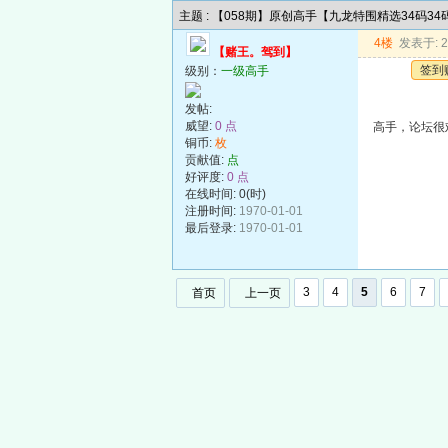
主题 : 【058期】原创高手【九龙特围精选34码3
4楼
发表于: 20
【赌王。驾到】
签到
级别：
一级高手
发帖:
威望:
0 点
高手，论坛很
铜币:
枚
贡献值:
点
好评度:
0 点
在线时间: 0(时)
注册时间:
1970-01-01
最后登录:
1970-01-01
3
4
5
6
7
首页
上一页