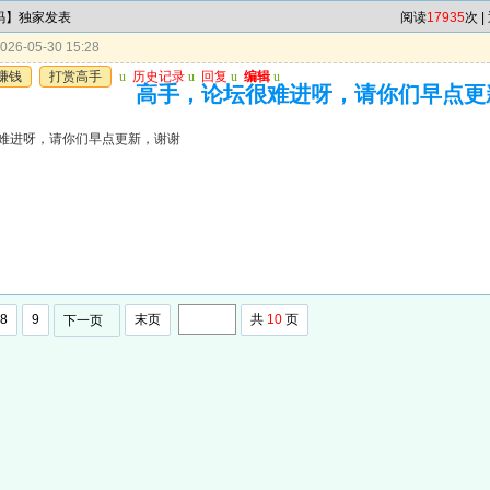
4码】独家发表
阅读
17935
次 |
26-05-30 15:28
赚钱
打赏高手
u
历史记录
u
回复
u
编辑
u
高手，论坛很难进呀，请你们早点更
难进呀，请你们早点更新，谢谢
8
9
末页
共
10
页
下一页