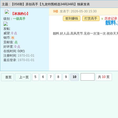
主题 : 【058期】原创高手【九龙特围精选34码34码】独家发表
9楼
发表于: 2026-05-30 15:30
【冰冻的心】
签到赚钱
打赏高手
u
历史记录
级别：
一级高手
靓料
发帖:
威望:
0 点
靓料.好人品.高风亮节.见你一次顶一次.祝你天
铜币:
枚
贡献值:
点
好评度:
0 点
在线时间: 0(时)
注册时间:
1970-01-01
最后登录:
1970-01-01
5
6
7
8
9
10
共
10
页
首页
上一页