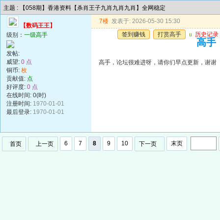
主题 : 【058期】香港资料【杀肖王子九肖九肖九肖】全网稳定
7楼
发表于: 2026-05-30 15:30
【数码王王】
签到赚钱
打赏高手
u
历史记录
级别：
一级高手
高手
发帖:
威望:
0 点
高手，论坛很难进呀，请你们早点更新，谢谢
铜币:
枚
贡献值:
点
好评度:
0 点
在线时间: 0(时)
注册时间:
1970-01-01
最后登录:
1970-01-01
6
7
8
9
10
末页
首页
上一页
下一页