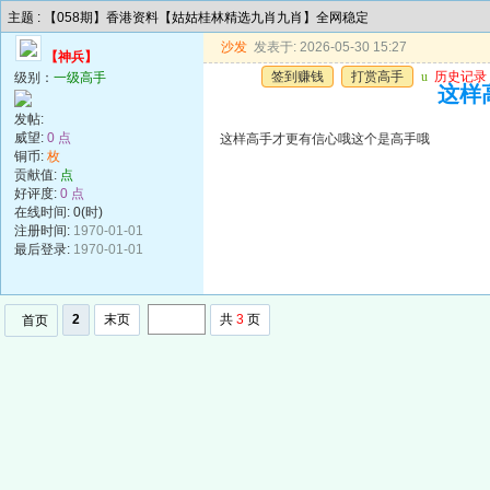
主题 : 【058期】香港资料【姑姑桂林精选九肖九肖】全网稳定
沙发
发表于: 2026-05-30 15:27
【神兵】
签到赚钱
打赏高手
u
历史记录
级别：
一级高手
这样
发帖:
威望:
0 点
这样高手才更有信心哦这个是高手哦
铜币:
枚
贡献值:
点
好评度:
0 点
在线时间: 0(时)
注册时间:
1970-01-01
最后登录:
1970-01-01
2
末页
共
3
页
首页