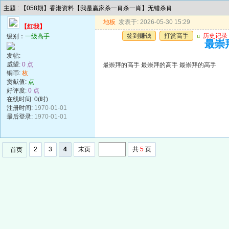
主题 : 【058期】香港资料【我是赢家杀一肖杀一肖】无错杀肖
地板
发表于: 2026-05-30 15:29
【红我】
签到赚钱
打赏高手
u
历史记录
级别：
一级高手
最崇
发帖:
威望:
0 点
最崇拜的高手 最崇拜的高手 最崇拜的高手
铜币:
枚
贡献值:
点
好评度:
0 点
在线时间: 0(时)
注册时间:
1970-01-01
最后登录:
1970-01-01
2
3
4
末页
共
5
页
首页