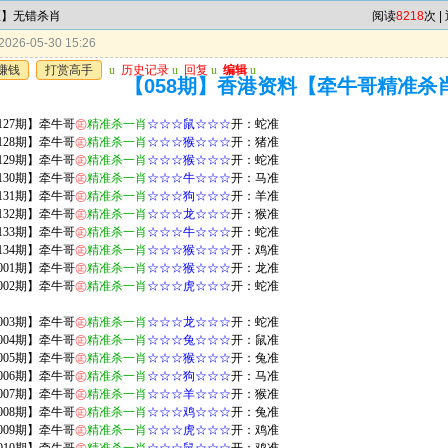
区】无错杀肖
阅读
8218
次 |
026-05-30 15:26
赚钱
打赏高手
u
历史记录
u
回复
u
编辑
u
【058期】香港资料【牵牛哥精准杀
27期】牵牛哥
㊣
精准杀一肖
☆☆☆鼠☆☆☆
开：蛇准
28期】牵牛哥
㊣
精准杀一肖
☆☆☆猴☆☆☆
开：猪准
29期】牵牛哥
㊣
精准杀一肖
☆☆☆猴☆☆☆
开：蛇准
30期】牵牛哥
㊣
精准杀一肖
☆☆☆牛☆☆☆
开：马准
31期】牵牛哥
㊣
精准杀一肖
☆☆☆狗☆☆☆
开：羊准
32期】牵牛哥
㊣
精准杀一肖
☆☆☆龙☆☆☆
开：猴准
33期】牵牛哥
㊣
精准杀一肖
☆☆☆牛☆☆☆
开：蛇准
34期】牵牛哥
㊣
精准杀一肖
☆☆☆猴☆☆☆
开：鸡准
01期】牵牛哥
㊣
精准杀一肖
☆☆☆猴☆☆☆
开：龙准
02期】牵牛哥
㊣
精准杀一肖
☆☆☆虎☆☆☆
开：蛇准
03期】牵牛哥
㊣
精准杀一肖
☆☆☆龙☆☆☆
开：蛇准
04期】牵牛哥
㊣
精准杀一肖
☆☆☆兔☆☆☆
开：鼠准
05期】牵牛哥
㊣
精准杀一肖
☆☆☆猴☆☆☆
开：兔准
06期】牵牛哥
㊣
精准杀一肖
☆☆☆狗☆☆☆
开：马准
07期】牵牛哥
㊣
精准杀一肖
☆☆☆羊☆☆☆
开：猴准
08期】牵牛哥
㊣
精准杀一肖
☆☆☆鸡☆☆☆
开：兔准
09期】牵牛哥
㊣
精准杀一肖
☆☆☆虎☆☆☆
开：鸡准