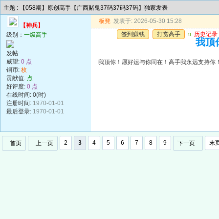
主题 : 【058期】原创高手【广西赌鬼37码37码37码】独家发表
板凳
发表于: 2026-05-30 15:28
【神兵】
签到赚钱
打赏高手
u
历史记录
级别：
一级高手
我顶
发帖:
威望:
0 点
我顶你！愿好运与你同在！高手我永远支持你
铜币:
枚
贡献值:
点
好评度:
0 点
在线时间: 0(时)
注册时间:
1970-01-01
最后登录:
1970-01-01
2
3
4
5
6
7
8
9
末
首页
上一页
下一页