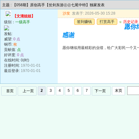
主题 : 【058期】原创高手【仗剑东游㊣㊣七尾中特】独家发表
沙发
发表于: 2026-05-30 15:28
【文清姐姐】
签到赚钱
打赏高手
u
历史记录
级别：
一级高手
愿你
发帖:
感谢
威望:
0 点
铜币:
枚
愿你继续用最精彩的业绩，给广大彩民一个又
贡献值:
点
好评度:
0 点
在线时间: 0(时)
注册时间:
1970-01-01
最后登录:
1970-01-01
2
3
4
5
6
7
末页
首页
上一页
下一页