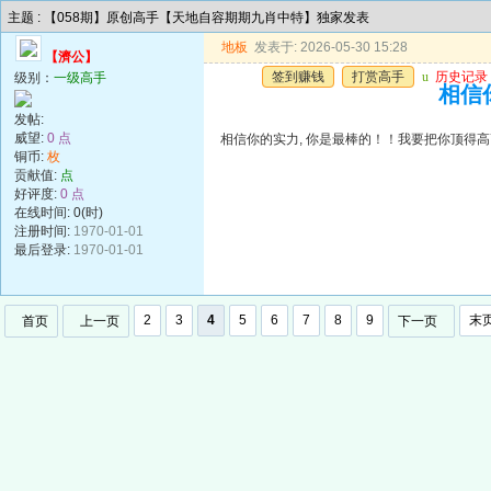
主题 : 【058期】原创高手【天地自容期期九肖中特】独家发表
地板
发表于: 2026-05-30 15:28
【濟公】
签到赚钱
打赏高手
u
历史记录
级别：
一级高手
相信
发帖:
威望:
0 点
相信你的实力, 你是最棒的！！我要把你顶得
铜币:
枚
贡献值:
点
好评度:
0 点
在线时间: 0(时)
注册时间:
1970-01-01
最后登录:
1970-01-01
2
3
4
5
6
7
8
9
末
首页
上一页
下一页