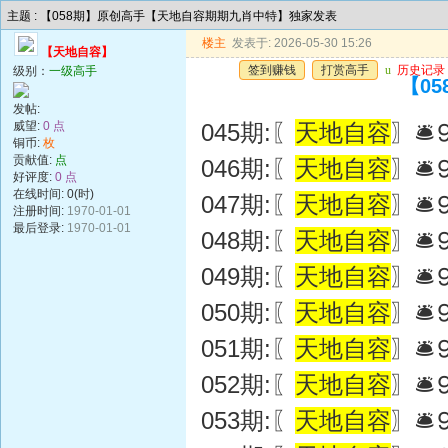
主题 : 【058期】原创高手【天地自容期期九肖中特】独家发表
楼主
发表于: 2026-05-30 15:26
【天地自容】
签到赚钱
打赏高手
u
历史记录
级别：
一级高手
【0
发帖:
威望:
0 点
045期:〖
天地自容
〗
铜币:
枚
贡献值:
点
046期:〖
天地自容
〗
好评度:
0 点
在线时间: 0(时)
047期:〖
天地自容
〗
注册时间:
1970-01-01
最后登录:
1970-01-01
048期:〖
天地自容
〗🛎
049期:〖
天地自容
〗🛎
050期:〖
天地自容
〗
051期:〖
天地自容
〗
052期:〖
天地自容
〗
053期:〖
天地自容
〗