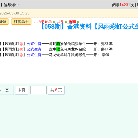
肖】连续爆中
阅读
14231
次 |
026-05-30 15:25
赚钱
打赏高手
u
历史记录
u
回复
u
编辑
u
【058期】香港资料【风雨彩虹公式
期【风雨彩虹
㊣
】
公式生肖
━━虎蛇
狗
猴鼠兔鸡猪羊牛━━开：狗33 凖
期【风雨彩虹
㊣
】
公式生肖
━━虎牛
猴
兔马鸡龙狗猪蛇━━开：猴47 凖
期【风雨彩虹
㊣
】
公式生肖
━━马龙蛇羊鸡牛鼠虎猴兔━━开： 凖00
末页
共
8
页
下一页