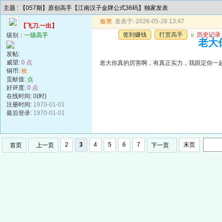
主题 : 【057期】原创高手【江南汉子金牌公式36码】独家发表
板凳
发表于: 2026-05-28 13:47
【飞刀.一出】
签到赚钱
打赏高手
u
历史记录
级别：
一级高手
老大
发帖:
威望:
0 点
老大你真的厉害啊，有真正实力，我跟定你一
铜币:
枚
贡献值:
点
好评度:
0 点
在线时间: 0(时)
注册时间:
1970-01-01
最后登录:
1970-01-01
2
3
4
5
6
7
末页
首页
上一页
下一页