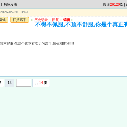
尾】独家发表
阅读
26120
次 |
026-05-28 13:49
赚钱
打赏高手
u
历史记录
u
回复
u
编辑
u
不得不佩服,不顶不舒服,你是个真正
顶不舒服,你是个真正有实力的高手,顶你期期准!!!!!
3
14
共
14
页