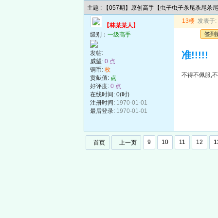
主题 : 【057期】原创高手【虫子虫子杀尾杀尾杀
13楼
发表于: 2
【林某某人】
签到
级别：
一级高手
发帖:
准!!!!!
威望:
0 点
铜币:
枚
不得不佩服,不
贡献值:
点
好评度:
0 点
在线时间: 0(时)
注册时间:
1970-01-01
最后登录:
1970-01-01
9
10
11
12
1
首页
上一页