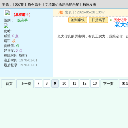
主题 : 【057期】原创高手【文清姐姐杀尾杀尾杀尾】独家发表
8楼
发表于: 2026-05-28 13:47
【单双霸主】
签到赚钱
打赏高手
u
历史记录
级别：
一级高手
老大
发帖:
威望:
0 点
老大你真的厉害啊，有真正实力，我跟定你一
铜币:
枚
贡献值:
点
好评度:
0 点
在线时间: 0(时)
注册时间:
1970-01-01
最后登录:
1970-01-01
7
8
9
10
11
12
13
末
首页
上一页
下一页