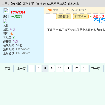
主题 : 【057期】原创高手【文清姐姐杀尾杀尾杀尾】独家发表
7楼
发表于: 2026-05-28 13:47
【宇宙之尊】
签到赚钱
打赏高手
u
历史记录
级别：
一级高手
不得
发帖:
威望:
0 点
不得不佩服,不顶不舒服,你是个真正有实力的高
铜币:
枚
贡献值:
点
好评度:
0 点
在线时间: 0(时)
注册时间:
1970-01-01
最后登录:
1970-01-01
6
7
8
9
10
11
12
13
首页
上一页
下一页