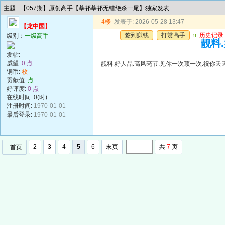
主题 : 【057期】原创高手【莘祁莘祁无错绝杀一尾】独家发表
4楼
发表于: 2026-05-28 13:47
【龙中国】
签到赚钱
打赏高手
u
历史记录
级别：
一级高手
靓料
发帖:
威望:
0 点
靓料.好人品.高风亮节.见你一次顶一次.祝你天
铜币:
枚
贡献值:
点
好评度:
0 点
在线时间: 0(时)
注册时间:
1970-01-01
最后登录:
1970-01-01
2
3
4
5
6
末页
共
7
页
首页