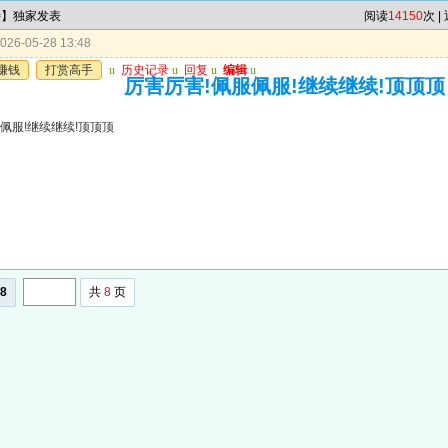
特】独家发表
阅读
14150
次 |
26-05-28 13:48
赚钱
打赏高手
u
历史记录
u
回复
u
编辑
u
厉害厉害!佩服佩服!继续继续!顶顶顶
佩服!继续继续!顶顶顶
8
共
8
页